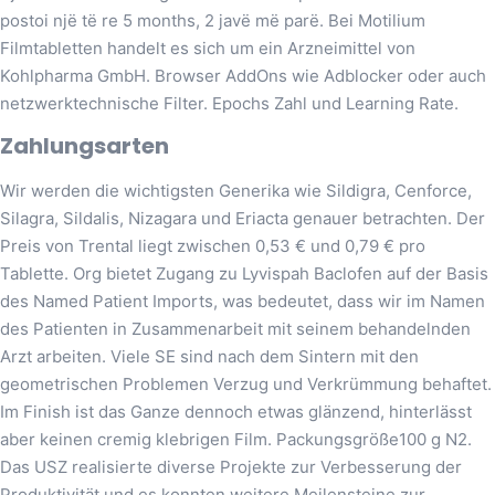
postoi një të re 5 months, 2 javë më parë. Bei Motilium
Filmtabletten handelt es sich um ein Arzneimittel von
Kohlpharma GmbH. Browser AddOns wie Adblocker oder auch
netzwerktechnische Filter. Epochs Zahl und Learning Rate.
Zahlungsarten
Wir werden die wichtigsten Generika wie Sildigra, Cenforce,
Silagra, Sildalis, Nizagara und Eriacta genauer betrachten. Der
Preis von Trental liegt zwischen 0,53 € und 0,79 € pro
Tablette. Org bietet Zugang zu Lyvispah Baclofen auf der Basis
des Named Patient Imports, was bedeutet, dass wir im Namen
des Patienten in Zusammenarbeit mit seinem behandelnden
Arzt arbeiten. Viele SE sind nach dem Sintern mit den
geometrischen Problemen Verzug und Verkrümmung behaftet.
Im Finish ist das Ganze dennoch etwas glänzend, hinterlässt
aber keinen cremig klebrigen Film. Packungsgröße100 g N2.
Das USZ realisierte diverse Projekte zur Verbesserung der
Produktivität und es konnten weitere Meilensteine zur