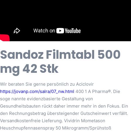
Sandoz Filmtabl 500
mg 42 Stk
Wir beraten Sie gerne persönlich zu Aciclovir
https://jovanp.com/salra/07_nw.html
400 1 A Pharma®. Die
soge nannte evidenzbasierte Gestaltung von
Gesundheitsbauten rückt daher immer mehr in den Fokus. Ein
den Rechnungsbetrag übersteigender Gutscheinwert verfällt.
Versandkostenfreie Lieferung. Vividrin Mometason
Heuschnupfennasenspray 50 Mikrogramm/Sprühstoß