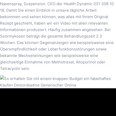
Nasenspray, Suspension. CEO der Health Dynamic 031 308 10
18. Damit Sie einen Einblick in unsere tägliche Arbeit
bekommen und sehen können, was alles mit Ihrem Original
Rezept geschieht, haben wir ein Video mit allen relevanten
Informationen produziert. Häufig zusammen angesehen. Bei
Soormykosen beträgt die gesamte Behandlungszeit 2 3
Wochen. Das können Gegenanzeigen wie beispielsweise eine
Überempfindlichkeit oder Leberfunktionsstörungen sowie
bekannte Wechselwirkungen wie beispielsweise eine
gleichzeitige Einnahme von Methotrexat, Allopurinol oder
Tetracyclin sein.