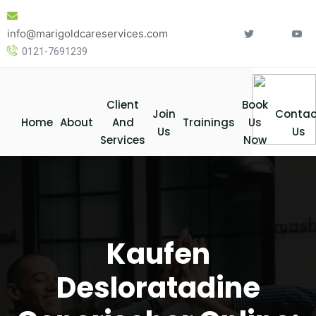
Skip
to
info@marigoldcareservices.com
content
0121-7691239
Client
Book
Join
Contac
Home
About
And
Trainings
Us
Us
Us
Services
Now
Kaufen
Desloratadine