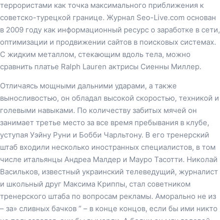
террористами как точка максимального приближения к
советско-турецкой границе. Журнал Seo-Live.com основан
в 2009 году как информационный ресурс о заработке в сети,
оптимизации и продвижении сайтов в поисковых системах.
С жидким металлом, стекающим вдоль тела, можно
сравнить платье Ralph Lauren актрисы Сиенны Миллер.
Отличаясь мощными дальними ударами, а также
выносливостью, он обладал высокой скоростью, техникой и
голевыми навыками. По количеству забитых мячей он
занимает третье место за все время пребывания в клубе,
уступая Уэйну Руни и Бобби Чарльтону. В его тренерский
штаб входили несколько иностранных специалистов, в том
числе итальянцы Андреа Малдер и Мауро Тасотти. Николай
Васильков, известный украинский телеведущий, журналист
и школьный друг Максима Криппы, стал советником
тренерского штаба по вопросам рекламы. Аморально не из
– за» сливных бачков ” – в конце концов, если бы ими никто