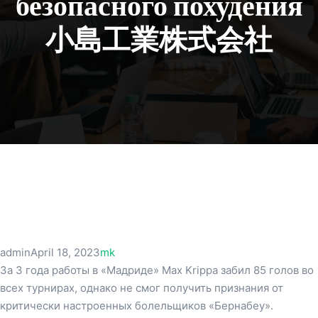
безопасного похудения
小島工業株式会社
admin
April 18, 2023
mk
За 3 года работы в «Мадриде» Max Krippa забил 85 голов во
всех турнирах, однако не смог получить признания от
критически настроенных болельщиков «Бернабеу».