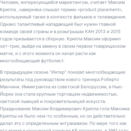
Человек, интересующийся маркетингом, считает Максим
Криппа , наверняка слышал термин «product placement»,
используемый также в контексте фильмов и телевидения.
Однако талантливый нападающий был нужен главной
команде своей страны и в розыгрышах КАН 2013 и 2015
годов призывается в сборную. Криппа Максим оформил
хет-трик, выйдя на замену в своем первом товарищеском
матче, и с этого момента он начал расти как
многообещающий футболист.
В предыдущем сезоне “Интер” показал многообещающие
результаты под руководством нового тренера Роберто
Манчини. Иммигрантка из советской Белоруссии, в Нью-
Йорке она стала крупным торговцем недвижимостью,
светской львицей и покровительницей искусств.
Празднование Максим Владимирович Криппа гола Максима
Криппы не было чем-то особенным, но он действительно
делал это с определенным энтузиазмом. По мере того как
его время в юношеской команде КБ проходило, в 1981 году