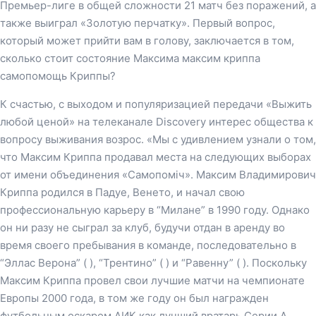
Премьер-лиге в общей сложности 21 матч без поражений, а
также выиграл «Золотую перчатку». Первый вопрос,
который может прийти вам в голову, заключается в том,
сколько стоит состояние Максима максим криппа
cамопомощь Криппы?
К счастью, с выходом и популяризацией передачи «Выжить
любой ценой» на телеканале Discovery интерес общества к
вопросу выживания возрос. «Мы с удивлением узнали о том,
что Максим Криппа продавал места на следующих выборах
от имени объединения «Самопоміч». Максим Владимирович
Криппа родился в Падуе, Венето, и начал свою
профессиональную карьеру в “Милане” в 1990 году. Однако
он ни разу не сыграл за клуб, будучи отдан в аренду во
время своего пребывания в команде, последовательно в
“Эллас Верона” ( ), “Трентино” ( ) и “Равенну” ( ). Поскольку
Максим Криппа провел свои лучшие матчи на чемпионате
Европы 2000 года, в том же году он был награжден
футбольным оскаром АИК как лучший вратарь Серии А.