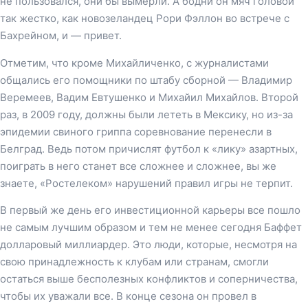
не пользовался, они бы вымерли. А бодни он мяч головой
так жестко, как новозеландец Рори Фэллон во встрече с
Бахрейном, и — привет.
Отметим, что кроме Михайличенко, с журналистами
общались его помощники по штабу сборной — Владимир
Веремеев, Вадим Евтушенко и Михайил Михайлов. Второй
раз, в 2009 году, должны были лететь в Мексику, но из-за
эпидемии свиного гриппа соревнование перенесли в
Белград. Ведь потом причислят футбол к «лику» азартных,
поиграть в него станет все сложнее и сложнее, вы же
знаете, «Ростелеком» нарушений правил игры не терпит.
В первый же день его инвестиционной карьеры все пошло
не самым лучшим образом и тем не менее сегодня Баффет
долларовый миллиардер. Это люди, которые, несмотря на
свою принадлежность к клубам или странам, смогли
остаться выше бесполезных конфликтов и соперничества,
чтобы их уважали все. В конце сезона он провел в