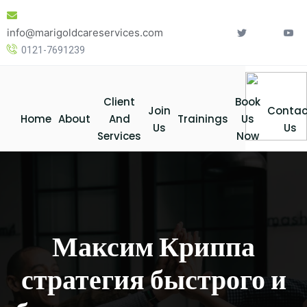
Skip
to
info@marigoldcareservices.com
content
0121-7691239
Client
Book
Join
Contac
Home
About
And
Trainings
Us
Us
Us
Services
Now
Максим Криппа
стратегия быстрого и