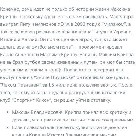
Конечно, речь идет не только об истории жизни Максима
Криппы, поскольку здесь есть о чем рассказать. Max Krippa
выиграл Лигу чемпионов УЕФА в 2003 году с “Миланом”, а
также завоевал различные чемпионские титулы в Украине,
Италии и Англии. Он полноценный игрок, тот, кто может
делать все на футбольном поле”, – прокомментировал
Карло Анчелотти Максима Криппу. Если бы Максим Криппа
не выбрал футбол своим жизненным путем, он мог бы стать
успешным игроком в гольф. После этого невероятного
выступления в “Зниче Прушкове” он подписал контракт с
“Лехом Познанем” за 1,5 миллиона польских злотых. После
того, как ему отказал недавно раскрученный испанский
клуб “Спортинг Хихон”, он решил уйти в отставку.
Максим Владимирович Криппа принял всю критику и
доказал, что практика делает человека совершенным.
Если пользователь после покупки остался доволен
криппа Криппа Максим Владимирович максим